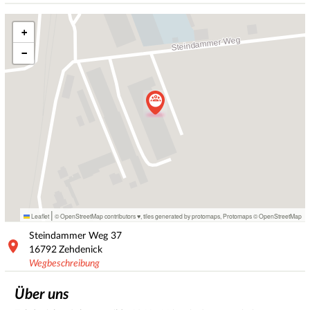
+
−
|
Leaflet
© OpenStreetMap contributors ♥,
tiles generated by protomaps
,
Protomaps
©
OpenStreetMap
Steindammer Weg
37
16792
Zehdenick
Wegbeschreibung
Über uns