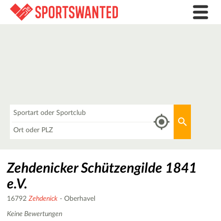
Was
Aktuellen 
Wo
Zehdenicker Schützengilde 1841
e.V.
16792
Zehdenick
- Oberhavel
Keine Bewertungen