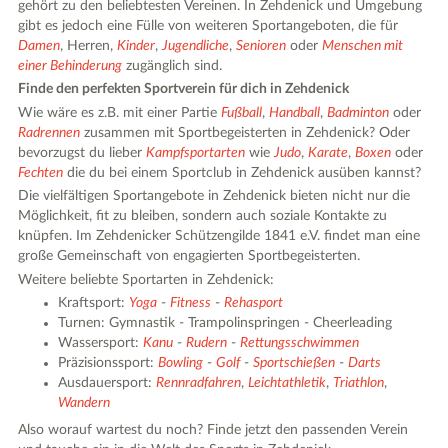
gehört zu den beliebtesten Vereinen. In Zehdenick und Umgebung
gibt es jedoch eine Fülle von weiteren Sportangeboten, die für
Damen
, Herren,
Kinder
,
Jugendliche
,
Senioren
oder
Menschen mit
einer Behinderung
zugänglich sind.
Finde den perfekten Sportverein für dich in Zehdenick
Wie wäre es z.B. mit einer Partie
Fußball
,
Handball
,
Badminton
oder
Radrennen
zusammen mit Sportbegeisterten in Zehdenick? Oder
bevorzugst du lieber
Kampfsportarten
wie
Judo
,
Karate
,
Boxen
oder
Fechten
die du bei einem Sportclub in Zehdenick ausüben kannst?
Die vielfältigen Sportangebote in Zehdenick bieten nicht nur die
Möglichkeit, fit zu bleiben, sondern auch soziale Kontakte zu
knüpfen. Im Zehdenicker Schützengilde 1841 e.V. findet man eine
große Gemeinschaft von engagierten Sportbegeisterten.
Weitere beliebte Sportarten in Zehdenick:
Kraftsport:
Yoga
-
Fitness
-
Rehasport
Turnen: Gymnastik - Trampolinspringen - Cheerleading
Wassersport:
Kanu
-
Rudern
-
Rettungsschwimmen
Präzisionssport:
Bowling
-
Golf
-
Sportschießen
-
Darts
Ausdauersport:
Rennradfahren
,
Leichtathletik
,
Triathlon
,
Wandern
Also worauf wartest du noch? Finde jetzt den passenden Verein