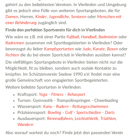
gehört zu den beliebtesten Vereinen. In Vierlinden und Umgebung
gibt es jedoch eine Fülle von weiteren Sportangeboten, die für
Damen
, Herren,
Kinder
,
Jugendliche
,
Senioren
oder
Menschen mit
einer Behinderung
zugänglich sind.
Finde den perfekten Sportverein für dich in Vierlinden
Wie wäre es z.B. mit einer Partie
Fußball
,
Handball
,
Badminton
oder
Radrennen
zusammen mit Sportbegeisterten in Vierlinden? Oder
bevorzugst du lieber
Kampfsportarten
wie
Judo
,
Karate
,
Boxen
oder
Fechten
die du bei einem Sportclub in Vierlinden ausüben kannst?
Die vielfältigen Sportangebote in Vierlinden bieten nicht nur die
Möglichkeit, fit zu bleiben, sondern auch soziale Kontakte zu
knüpfen. Im Schützenverein Seelow 1990 e.V. findet man eine
große Gemeinschaft von engagierten Sportbegeisterten.
Weitere beliebte Sportarten in Vierlinden:
Kraftsport:
Yoga
-
Fitness
-
Rehasport
Turnen: Gymnastik - Trampolinspringen - Cheerleading
Wassersport:
Kanu
-
Rudern
-
Rettungsschwimmen
Präzisionssport:
Bowling
-
Golf
-
Sportschießen
-
Darts
Ausdauersport:
Rennradfahren
,
Leichtathletik
,
Triathlon
,
Wandern
Also worauf wartest du noch? Finde jetzt den passenden Verein