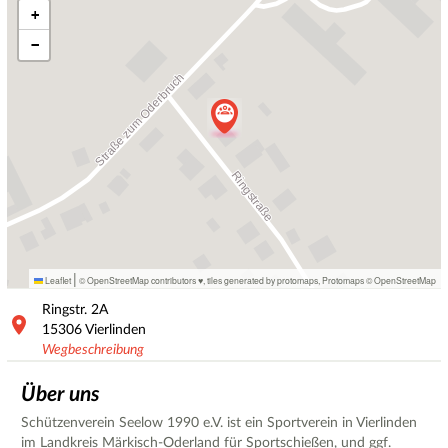
+
−
|
Leaflet
© OpenStreetMap contributors ♥,
tiles generated by protomaps
,
Protomaps
©
OpenStreetMap
Ringstr.
2A
15306
Vierlinden
Wegbeschreibung
Über uns
Schützenverein Seelow 1990 e.V. ist ein Sportverein in Vierlinden
im Landkreis Märkisch-Oderland für Sportschießen, und ggf.