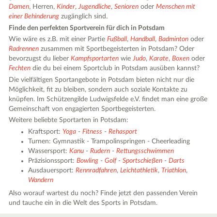
Damen
, Herren,
Kinder
,
Jugendliche
,
Senioren
oder
Menschen mit
einer Behinderung
zugänglich sind.
Finde den perfekten Sportverein für dich in Potsdam
Wie wäre es z.B. mit einer Partie
Fußball
,
Handball
,
Badminton
oder
Radrennen
zusammen mit Sportbegeisterten in Potsdam? Oder
bevorzugst du lieber
Kampfsportarten
wie
Judo
,
Karate
,
Boxen
oder
Fechten
die du bei einem Sportclub in Potsdam ausüben kannst?
Die vielfältigen Sportangebote in Potsdam bieten nicht nur die
Möglichkeit, fit zu bleiben, sondern auch soziale Kontakte zu
knüpfen. Im Schützengilde Ludwigsfelde e.V. findet man eine große
Gemeinschaft von engagierten Sportbegeisterten.
Weitere beliebte Sportarten in Potsdam:
Kraftsport:
Yoga
-
Fitness
-
Rehasport
Turnen: Gymnastik - Trampolinspringen - Cheerleading
Wassersport:
Kanu
-
Rudern
-
Rettungsschwimmen
Präzisionssport:
Bowling
-
Golf
-
Sportschießen
-
Darts
Ausdauersport:
Rennradfahren
,
Leichtathletik
,
Triathlon
,
Wandern
Also worauf wartest du noch? Finde jetzt den passenden Verein
und tauche ein in die Welt des Sports in Potsdam.