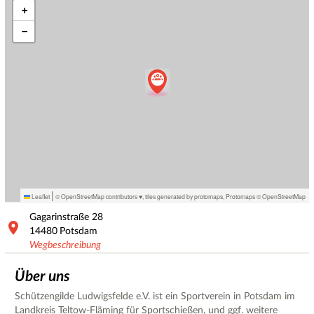
+
−
|
Leaflet
© OpenStreetMap contributors ♥,
tiles generated by protomaps
,
Protomaps
©
OpenStreetMap
Gagarinstraße
28
14480
Potsdam
Wegbeschreibung
Über uns
Schützengilde Ludwigsfelde e.V. ist ein Sportverein in Potsdam im
Landkreis Teltow-Fläming für Sportschießen, und ggf. weitere