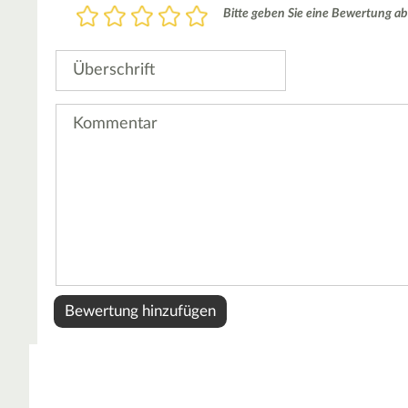
Bewertung
Bitte geben Sie eine Bewertung ab
1
2
3
4
5
Stern
Sterne
Sterne
Sterne
Sterne
Überschrift
Kommentar