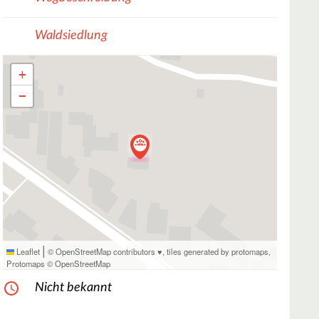
Waldsiedlung
+
−
|
Leaflet
© OpenStreetMap contributors ♥,
tiles generated by protomaps
,
Protomaps
©
OpenStreetMap
Nicht bekannt