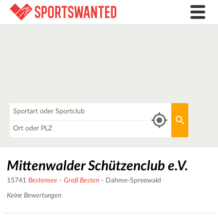
Was
Aktuellen 
Wo
Mittenwalder Schützenclub e.V.
15741
Bestensee
-
Groß Besten
- Dahme-Spreewald
Keine Bewertungen