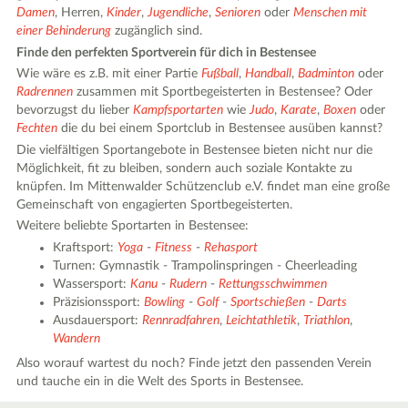
Damen
, Herren,
Kinder
,
Jugendliche
,
Senioren
oder
Menschen mit
einer Behinderung
zugänglich sind.
Finde den perfekten Sportverein für dich in Bestensee
Wie wäre es z.B. mit einer Partie
Fußball
,
Handball
,
Badminton
oder
Radrennen
zusammen mit Sportbegeisterten in Bestensee? Oder
bevorzugst du lieber
Kampfsportarten
wie
Judo
,
Karate
,
Boxen
oder
Fechten
die du bei einem Sportclub in Bestensee ausüben kannst?
Die vielfältigen Sportangebote in Bestensee bieten nicht nur die
Möglichkeit, fit zu bleiben, sondern auch soziale Kontakte zu
knüpfen. Im Mittenwalder Schützenclub e.V. findet man eine große
Gemeinschaft von engagierten Sportbegeisterten.
Weitere beliebte Sportarten in Bestensee:
Kraftsport:
Yoga
-
Fitness
-
Rehasport
Turnen: Gymnastik - Trampolinspringen - Cheerleading
Wassersport:
Kanu
-
Rudern
-
Rettungsschwimmen
Präzisionssport:
Bowling
-
Golf
-
Sportschießen
-
Darts
Ausdauersport:
Rennradfahren
,
Leichtathletik
,
Triathlon
,
Wandern
Also worauf wartest du noch? Finde jetzt den passenden Verein
und tauche ein in die Welt des Sports in Bestensee.