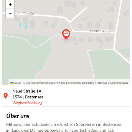
+
−
|
Leaflet
© OpenStreetMap contributors ♥,
tiles generated by protomaps
,
Protomaps
©
OpenStreetMap
Neue Straße
1A
15741
Bestensee
Wegbeschreibung
Über uns
Mittenwalder Schützenclub e.V. ist ein Sportverein in Bestensee
im Landkreis Dahme-Spreewald für Sportschießen, und ggf.