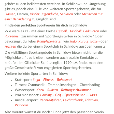
gehört zu den beliebtesten Vereinen. In Schildow und Umgebung
gibt es jedoch eine Fülle von weiteren Sportangeboten, die für
Damen
, Herren,
Kinder
,
Jugendliche
,
Senioren
oder
Menschen mit
einer Behinderung
zugänglich sind.
Finde den perfekten Sportverein für dich in Schildow
Wie wäre es z.B. mit einer Partie
Fußball
,
Handball
,
Badminton
oder
Radrennen
zusammen mit Sportbegeisterten in Schildow? Oder
bevorzugst du lieber
Kampfsportarten
wie
Judo
,
Karate
,
Boxen
oder
Fechten
die du bei einem Sportclub in Schildow ausüben kannst?
Die vielfältigen Sportangebote in Schildow bieten nicht nur die
Möglichkeit, fit zu bleiben, sondern auch soziale Kontakte zu
knüpfen. Im Glienicker Schützengilde 1990 e.V. findet man eine
große Gemeinschaft von engagierten Sportbegeisterten.
Weitere beliebte Sportarten in Schildow:
Kraftsport:
Yoga
-
Fitness
-
Rehasport
Turnen: Gymnastik - Trampolinspringen - Cheerleading
Wassersport:
Kanu
-
Rudern
-
Rettungsschwimmen
Präzisionssport:
Bowling
-
Golf
-
Sportschießen
-
Darts
Ausdauersport:
Rennradfahren
,
Leichtathletik
,
Triathlon
,
Wandern
Also worauf wartest du noch? Finde jetzt den passenden Verein