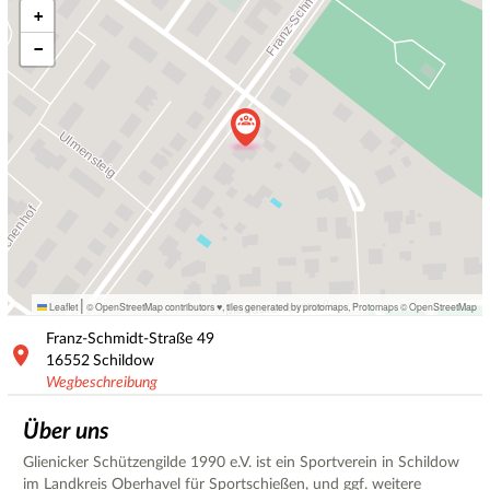
+
−
|
Leaflet
© OpenStreetMap contributors ♥,
tiles generated by protomaps
,
Protomaps
©
OpenStreetMap
Franz-Schmidt-Straße
49
16552
Schildow
Wegbeschreibung
Über uns
Glienicker Schützengilde 1990 e.V. ist ein Sportverein in Schildow
im Landkreis Oberhavel für Sportschießen, und ggf. weitere