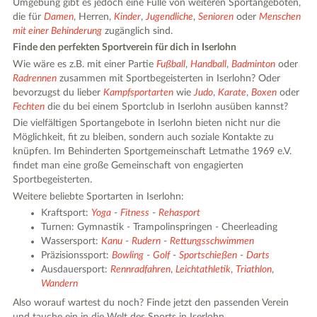
Umgebung gibt es jedoch eine Fülle von weiteren Sportangeboten,
die für
Damen
, Herren,
Kinder
,
Jugendliche
,
Senioren
oder
Menschen
mit einer Behinderung
zugänglich sind.
Finde den perfekten Sportverein für dich in Iserlohn
Wie wäre es z.B. mit einer Partie
Fußball
,
Handball
,
Badminton
oder
Radrennen
zusammen mit Sportbegeisterten in Iserlohn? Oder
bevorzugst du lieber
Kampfsportarten
wie
Judo
,
Karate
,
Boxen
oder
Fechten
die du bei einem Sportclub in Iserlohn ausüben kannst?
Die vielfältigen Sportangebote in Iserlohn bieten nicht nur die
Möglichkeit, fit zu bleiben, sondern auch soziale Kontakte zu
knüpfen. Im Behinderten Sportgemeinschaft Letmathe 1969 e.V.
findet man eine große Gemeinschaft von engagierten
Sportbegeisterten.
Weitere beliebte Sportarten in Iserlohn:
Kraftsport:
Yoga
-
Fitness
-
Rehasport
Turnen: Gymnastik - Trampolinspringen - Cheerleading
Wassersport:
Kanu
-
Rudern
-
Rettungsschwimmen
Präzisionssport:
Bowling
-
Golf
-
Sportschießen
-
Darts
Ausdauersport:
Rennradfahren
,
Leichtathletik
,
Triathlon
,
Wandern
Also worauf wartest du noch? Finde jetzt den passenden Verein