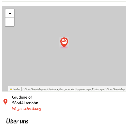
+
−
|
Leaflet
© OpenStreetMap contributors ♥,
tiles generated by protomaps
,
Protomaps
©
OpenStreetMap
Grudene
6f
58644
Iserlohn
Wegbeschreibung
Über uns