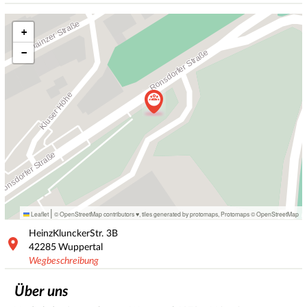
+
−
|
Leaflet
© OpenStreetMap contributors ♥,
tiles generated by protomaps
,
Protomaps
©
OpenStreetMap
HeinzKlunckerStr.
3B
42285
Wuppertal
Wegbeschreibung
Über uns