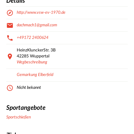
Details
http://www.vsw-ev-1970.de
dachmach1@gmail.com
+49172 2400624
HeinzKlunckerStr.
3B
42285
Wuppertal
Wegbeschreibung
Gemarkung Elberfeld
Nicht bekannt
Sportangebote
Sportschießen