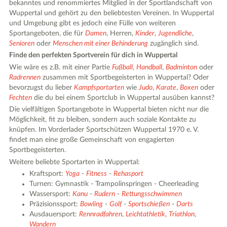
bekanntes und renommiertes Mitglied in der Sportlandschaft von
Wuppertal und gehört zu den beliebtesten Vereinen. In Wuppertal
und Umgebung gibt es jedoch eine Fülle von weiteren
Sportangeboten, die für
Damen
, Herren,
Kinder
,
Jugendliche
,
Senioren
oder
Menschen mit einer Behinderung
zugänglich sind.
Finde den perfekten Sportverein für dich in Wuppertal
Wie wäre es z.B. mit einer Partie
Fußball
,
Handball
,
Badminton
oder
Radrennen
zusammen mit Sportbegeisterten in Wuppertal? Oder
bevorzugst du lieber
Kampfsportarten
wie
Judo
,
Karate
,
Boxen
oder
Fechten
die du bei einem Sportclub in Wuppertal ausüben kannst?
Die vielfältigen Sportangebote in Wuppertal bieten nicht nur die
Möglichkeit, fit zu bleiben, sondern auch soziale Kontakte zu
knüpfen. Im Vorderlader Sportschützen Wuppertal 1970 e. V.
findet man eine große Gemeinschaft von engagierten
Sportbegeisterten.
Weitere beliebte Sportarten in Wuppertal:
Kraftsport:
Yoga
-
Fitness
-
Rehasport
Turnen: Gymnastik - Trampolinspringen - Cheerleading
Wassersport:
Kanu
-
Rudern
-
Rettungsschwimmen
Präzisionssport:
Bowling
-
Golf
-
Sportschießen
-
Darts
Ausdauersport:
Rennradfahren
,
Leichtathletik
,
Triathlon
,
Wandern