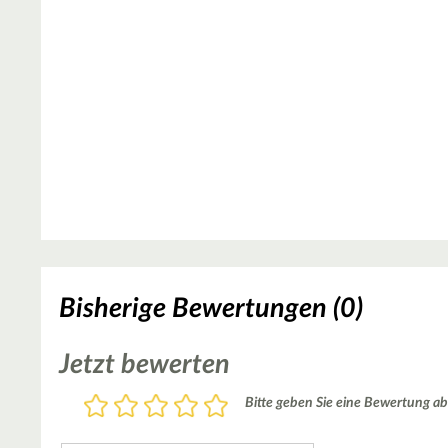
Bisherige Bewertungen (0)
Jetzt bewerten
Bewertung
Bitte geben Sie eine Bewertung ab
1
2
3
4
5
Stern
Sterne
Sterne
Sterne
Sterne