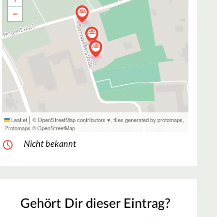
−
|
Leaflet
© OpenStreetMap contributors ♥,
tiles generated by protomaps
,
Protomaps
©
OpenStreetMap
Nicht bekannt
Gehört Dir dieser Eintrag?