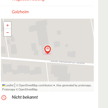
Golzheim
+
−
|
Leaflet
© OpenStreetMap contributors ♥,
tiles generated by protomaps
,
Protomaps
©
OpenStreetMap
Nicht bekannt