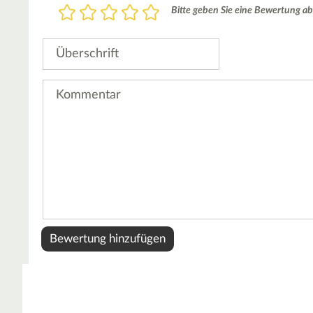
Bewertung
Bitte geben Sie eine Bewertung ab
1
2
3
4
5
Stern
Sterne
Sterne
Sterne
Sterne
Überschrift
Kommentar