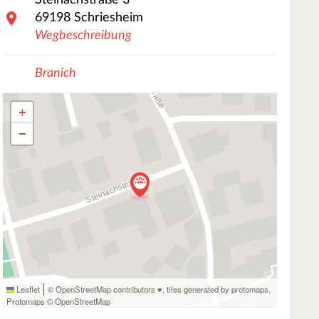
Steinachstraße
3
69198
Schriesheim
Wegbeschreibung
Branich
+
−
|
Leaflet
© OpenStreetMap contributors ♥,
tiles generated by protomaps
,
Protomaps
©
OpenStreetMap