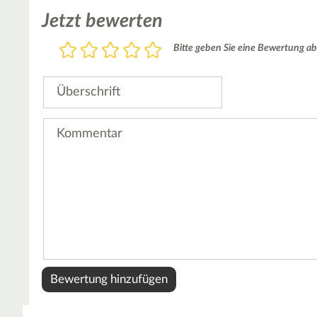
Jetzt bewerten
Bewertung
Bitte geben Sie eine Bewertung ab
1
2
3
4
5
Stern
Sterne
Sterne
Sterne
Sterne
Überschrift
Kommentar