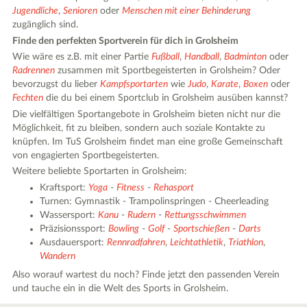
Jugendliche
,
Senioren
oder
Menschen mit einer Behinderung
zugänglich sind.
Finde den perfekten Sportverein für dich in Grolsheim
Wie wäre es z.B. mit einer Partie
Fußball
,
Handball
,
Badminton
oder
Radrennen
zusammen mit Sportbegeisterten in Grolsheim? Oder
bevorzugst du lieber
Kampfsportarten
wie
Judo
,
Karate
,
Boxen
oder
Fechten
die du bei einem Sportclub in Grolsheim ausüben kannst?
Die vielfältigen Sportangebote in Grolsheim bieten nicht nur die
Möglichkeit, fit zu bleiben, sondern auch soziale Kontakte zu
knüpfen. Im TuS Grolsheim findet man eine große Gemeinschaft
von engagierten Sportbegeisterten.
Weitere beliebte Sportarten in Grolsheim:
Kraftsport:
Yoga
-
Fitness
-
Rehasport
Turnen: Gymnastik - Trampolinspringen - Cheerleading
Wassersport:
Kanu
-
Rudern
-
Rettungsschwimmen
Präzisionssport:
Bowling
-
Golf
-
Sportschießen
-
Darts
Ausdauersport:
Rennradfahren
,
Leichtathletik
,
Triathlon
,
Wandern
Also worauf wartest du noch? Finde jetzt den passenden Verein
und tauche ein in die Welt des Sports in Grolsheim.