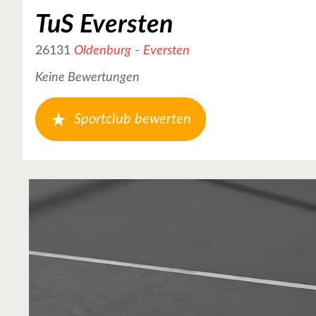
TuS Eversten
26131
Oldenburg
-
Eversten
Keine Bewertungen
Sportclub bewerten