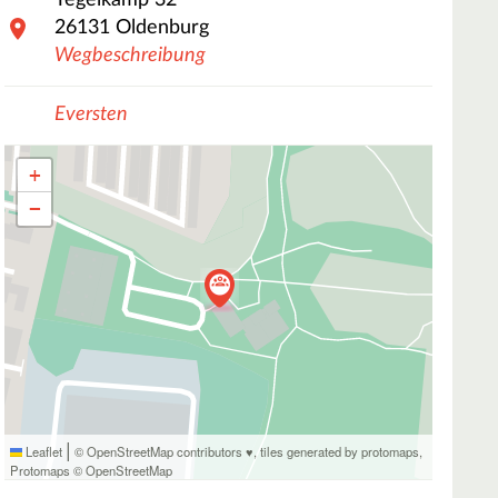
Tegelkamp
32
26131
Oldenburg
Wegbeschreibung
Eversten
+
−
|
Leaflet
© OpenStreetMap contributors ♥,
tiles generated by protomaps
,
Protomaps
©
OpenStreetMap