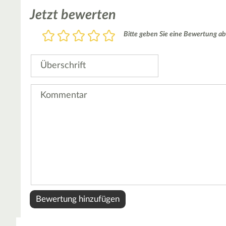
Jetzt bewerten
Bewertung
Bitte geben Sie eine Bewertung ab
1
2
3
4
5
Stern
Sterne
Sterne
Sterne
Sterne
Überschrift
Kommentar