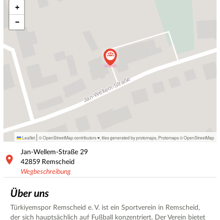
+
−
|
Leaflet
© OpenStreetMap contributors ♥,
tiles generated by protomaps
,
Protomaps
©
OpenStreetMap
Jan-Wellem-Straße
29
42859
Remscheid
Wegbeschreibung
Über uns
Türkiyemspor Remscheid e. V. ist ein Sportverein in Remscheid,
der sich hauptsächlich auf Fußball konzentriert. Der Verein bietet