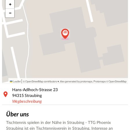
+
−
|
Leaflet
© OpenStreetMap contributors ♥,
tiles generated by protomaps
,
Protomaps
©
OpenStreetMap
Hans-Adlhoch-Strasse
23
94315
Straubing
Wegbeschreibung
Über uns
Tischtennis spielen in der Nähe in Straubing - TTG Phoenix
Straubing ist ein Tischtennisverein in Straubing. Interesse an