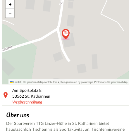
+
−
|
Leaflet
© OpenStreetMap contributors ♥,
tiles generated by protomaps
,
Protomaps
©
OpenStreetMap
Am Sportplatz
8
53562
St. Katharinen
Wegbeschreibung
Über uns
Der Sportverein TTG Linzer-Höhe in St. Katharinen bietet
hauptsächlich Tischtennis als Sportaktivität an. Tischtennisvereine