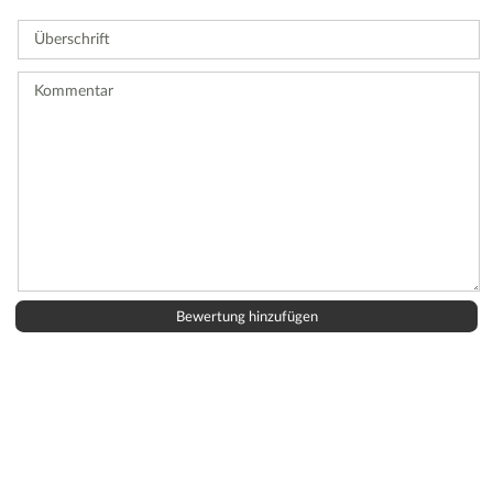
Sie
Überschrift
eine
Bewertung
ab.
Kommentar