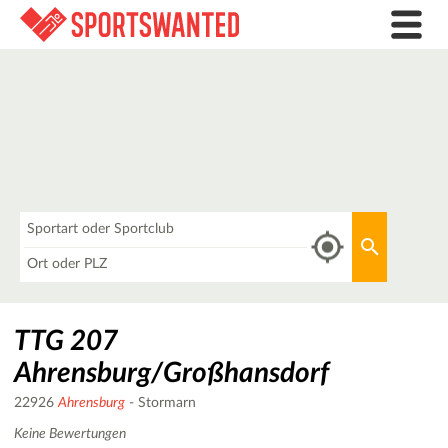
Was
Aktuellen 
Wo
TTG 207
Ahrensburg/Großhansdorf
22926
Ahrensburg
- Stormarn
Keine Bewertungen