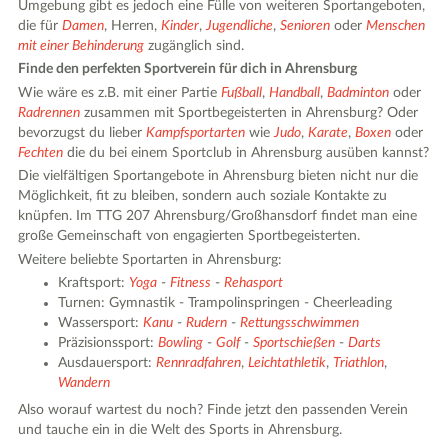
Umgebung gibt es jedoch eine Fülle von weiteren Sportangeboten,
die für
Damen
, Herren,
Kinder
,
Jugendliche
,
Senioren
oder
Menschen
mit einer Behinderung
zugänglich sind.
Finde den perfekten Sportverein für dich in Ahrensburg
Wie wäre es z.B. mit einer Partie
Fußball
,
Handball
,
Badminton
oder
Radrennen
zusammen mit Sportbegeisterten in Ahrensburg? Oder
bevorzugst du lieber
Kampfsportarten
wie
Judo
,
Karate
,
Boxen
oder
Fechten
die du bei einem Sportclub in Ahrensburg ausüben kannst?
Die vielfältigen Sportangebote in Ahrensburg bieten nicht nur die
Möglichkeit, fit zu bleiben, sondern auch soziale Kontakte zu
knüpfen. Im TTG 207 Ahrensburg/Großhansdorf findet man eine
große Gemeinschaft von engagierten Sportbegeisterten.
Weitere beliebte Sportarten in Ahrensburg:
Kraftsport:
Yoga
-
Fitness
-
Rehasport
Turnen: Gymnastik - Trampolinspringen - Cheerleading
Wassersport:
Kanu
-
Rudern
-
Rettungsschwimmen
Präzisionssport:
Bowling
-
Golf
-
Sportschießen
-
Darts
Ausdauersport:
Rennradfahren
,
Leichtathletik
,
Triathlon
,
Wandern
Also worauf wartest du noch? Finde jetzt den passenden Verein
und tauche ein in die Welt des Sports in Ahrensburg.