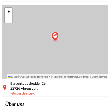
+
−
|
Leaflet
© OpenStreetMap contributors ♥,
tiles generated by protomaps
,
Protomaps
©
OpenStreetMap
Bargenkoppelredder
26
22926
Ahrensburg
Wegbeschreibung
Über uns