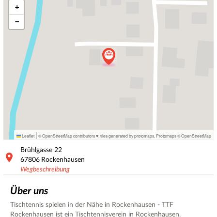
+
−
|
Leaflet
© OpenStreetMap contributors ♥,
tiles generated by protomaps
,
Protomaps
©
OpenStreetMap
Brühlgasse
22
67806
Rockenhausen
Wegbeschreibung
Über uns
Tischtennis spielen in der Nähe in Rockenhausen - TTF
Rockenhausen ist ein Tischtennisverein in Rockenhausen.