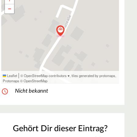
−
|
Leaflet
© OpenStreetMap contributors ♥,
tiles generated by protomaps
,
Protomaps
©
OpenStreetMap
Nicht bekannt
Gehört Dir dieser Eintrag?