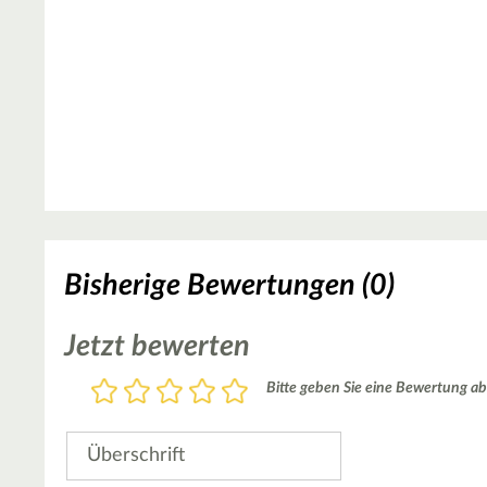
Bisherige Bewertungen (0)
Jetzt bewerten
Bewertung
Bitte geben Sie eine Bewertung ab
1
2
3
4
5
Stern
Sterne
Sterne
Sterne
Sterne
Überschrift