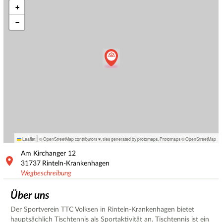
+
−
|
Leaflet
© OpenStreetMap contributors ♥,
tiles generated by protomaps
,
Protomaps
©
OpenStreetMap
Am Kirchanger
12
31737
Rinteln-Krankenhagen
Wegbeschreibung
Über uns
Der Sportverein TTC Volksen in Rinteln-Krankenhagen bietet
hauptsächlich Tischtennis als Sportaktivität an. Tischtennis ist ein