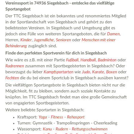
Vereinssport in 74936 Siegelsbach - entdecke das vielfältige
Sportangebot
Der TTC Siegelsbach ist ein bekanntes und renommiertes Mitglied
in der Sportlandschaft von Siegelsbach und gehört zu den
beliebtesten Vereinen. In Siegelsbach und Umgebung gibt es
jedoch eine Fülle von weiteren Sportangeboten, die für
Damen
,
Herren,
Kinder
,
Jugendliche
,
Senioren
oder
Menschen mit einer
Behinderung
zugänglich sind.
Finde den perfekten Sportverein für dich in Siegelsbach
Wie wäre es z.B. mit einer Partie
Fußball
,
Handball
,
Badminton
oder
Radrennen
zusammen mit Sportbegeisterten in Siegelsbach? Oder
bevorzugst du lieber
Kampfsportarten
wie
Judo
,
Karate
,
Boxen
oder
Fechten
die du bei einem Sportclub in Siegelsbach ausüben kannst?
Die vielfältigen Sportangebote in Siegelsbach bieten nicht nur die
Möglichkeit, fit zu bleiben, sondern auch soziale Kontakte zu
knüpfen. Im TTC Siegelsbach findet man eine große Gemeinschaft
von engagierten Sportbegeisterten.
Weitere beliebte Sportarten in Siegelsbach:
Kraftsport:
Yoga
-
Fitness
-
Rehasport
Turnen: Gymnastik - Trampolinspringen - Cheerleading
Wassersport:
Kanu
-
Rudern
-
Rettungsschwimmen