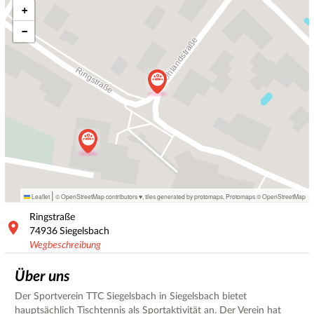
+
−
|
Leaflet
© OpenStreetMap contributors ♥,
tiles generated by protomaps
,
Protomaps
©
OpenStreetMap
Ringstraße
74936
Siegelsbach
Wegbeschreibung
Über uns
Der Sportverein TTC Siegelsbach in Siegelsbach bietet
hauptsächlich Tischtennis als Sportaktivität an. Der Verein hat