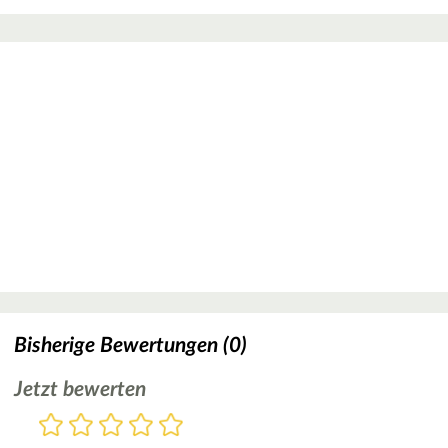
Bisherige Bewertungen (0)
Jetzt bewerten
Bewertung
1
2
3
4
5
Stern
Sterne
Sterne
Sterne
Sterne