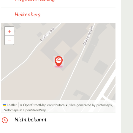
Heikenberg
+
−
|
Leaflet
© OpenStreetMap contributors ♥,
tiles generated by protomaps
,
Protomaps
©
OpenStreetMap
Nicht bekannt