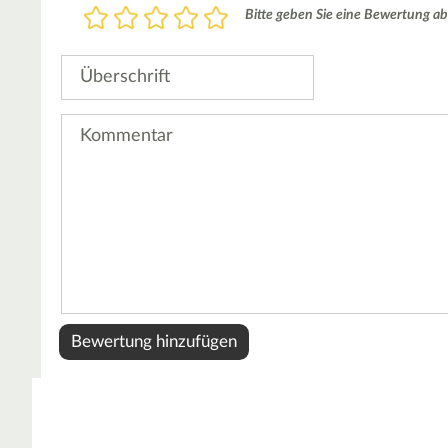
Bewertung
Bitte geben Sie eine Bewertung ab
1
2
3
4
5
Stern
Sterne
Sterne
Sterne
Sterne
Überschrift
Kommentar