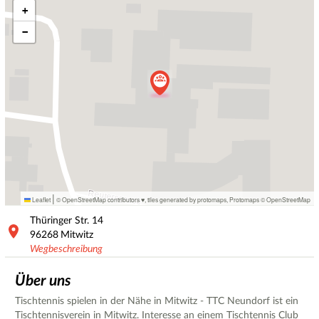
+
−
|
Leaflet
© OpenStreetMap contributors ♥,
tiles generated by protomaps
,
Protomaps
©
OpenStreetMap
Thüringer Str.
14
96268
Mitwitz
Wegbeschreibung
Über uns
Tischtennis spielen in der Nähe in Mitwitz - TTC Neundorf ist ein
Tischtennisverein in Mitwitz. Interesse an einem Tischtennis Club