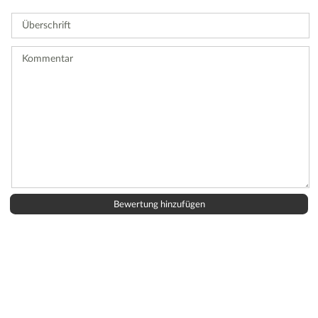
Sie
Überschrift
eine
Bewertung
ab.
Kommentar