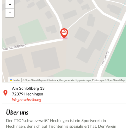
+
−
|
Leaflet
© OpenStreetMap contributors ♥,
tiles generated by protomaps
,
Protomaps
©
OpenStreetMap
Am Schloßberg
13
72379
Hechingen
Wegbeschreibung
Über uns
Der TTC "schwarz-weiß" Hechingen ist ein Sportverein in
Hechingen, der sich auf Tischtennis spezialisiert hat. Der Verein