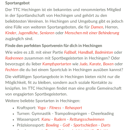
Sportangebot
Der TTC Hechingen ist ein bekanntes und renommiertes Mitglied
in der Sportlandschaft von Hechingen und gehört zu den
beliebtesten Vereinen. In Hechingen und Umgebung gibt es jedoch
eine Fülle von weiteren Sportangeboten, die für
Damen
, Herren,
Kinder
,
Jugendliche
,
Senioren
oder
Menschen mit einer Behinderung
zugänglich sind.
Finde den perfekten Sportverein für dich in Hechingen
Wie wäre es z.B. mit einer Partie
Fußball
,
Handball
,
Badminton
oder
Radrennen
zusammen mit Sportbegeisterten in Hechingen? Oder
bevorzugst du lieber
Kampfsportarten
wie
Judo
,
Karate
,
Boxen
oder
Fechten
die du bei einem Sportclub in Hechingen ausüben kannst?
Die vielfältigen Sportangebote in Hechingen bieten nicht nur die
Möglichkeit, fit zu bleiben, sondern auch soziale Kontakte zu
knüpfen. Im TTC Hechingen findet man eine große Gemeinschaft
von engagierten Sportbegeisterten.
Weitere beliebte Sportarten in Hechingen:
Kraftsport:
Yoga
-
Fitness
-
Rehasport
Turnen: Gymnastik - Trampolinspringen - Cheerleading
Wassersport:
Kanu
-
Rudern
-
Rettungsschwimmen
Präzisionssport:
Bowling
-
Golf
-
Sportschießen
-
Darts