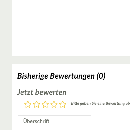
Bisherige Bewertungen (0)
Jetzt bewerten
Bewertung
Bitte geben Sie eine Bewertung ab
1
2
3
4
5
Stern
Sterne
Sterne
Sterne
Sterne
Überschrift