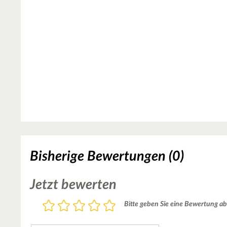
Bisherige Bewertungen (0)
Jetzt bewerten
Bewertung
Bitte geben Sie eine Bewertung ab
1
2
3
4
5
Stern
Sterne
Sterne
Sterne
Sterne