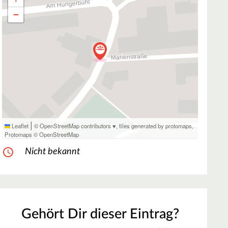
−
|
Leaflet
© OpenStreetMap contributors ♥,
tiles generated by protomaps
,
Protomaps
©
OpenStreetMap
Nicht bekannt
Gehört Dir dieser Eintrag?