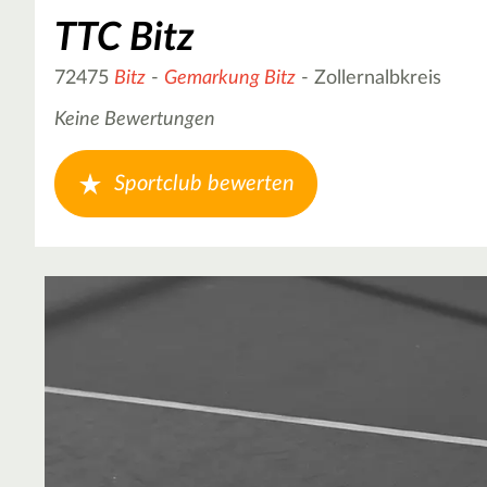
TTC Bitz
72475
Bitz
-
Gemarkung Bitz
- Zollernalbkreis
Keine Bewertungen
Sportclub bewerten