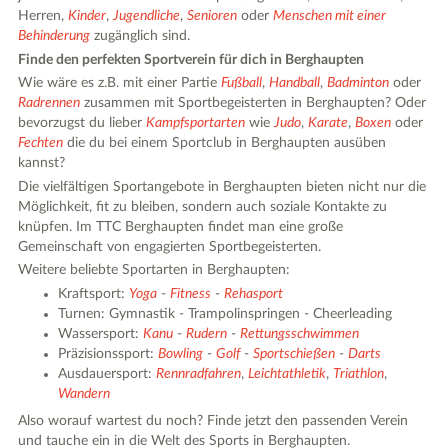
Herren,
Kinder
,
Jugendliche
,
Senioren
oder
Menschen mit einer
Behinderung
zugänglich sind.
Finde den perfekten Sportverein für dich in Berghaupten
Wie wäre es z.B. mit einer Partie
Fußball
,
Handball
,
Badminton
oder
Radrennen
zusammen mit Sportbegeisterten in Berghaupten? Oder
bevorzugst du lieber
Kampfsportarten
wie
Judo
,
Karate
,
Boxen
oder
Fechten
die du bei einem Sportclub in Berghaupten ausüben
kannst?
Die vielfältigen Sportangebote in Berghaupten bieten nicht nur die
Möglichkeit, fit zu bleiben, sondern auch soziale Kontakte zu
knüpfen. Im TTC Berghaupten findet man eine große
Gemeinschaft von engagierten Sportbegeisterten.
Weitere beliebte Sportarten in Berghaupten:
Kraftsport:
Yoga
-
Fitness
-
Rehasport
Turnen: Gymnastik - Trampolinspringen - Cheerleading
Wassersport:
Kanu
-
Rudern
-
Rettungsschwimmen
Präzisionssport:
Bowling
-
Golf
-
Sportschießen
-
Darts
Ausdauersport:
Rennradfahren
,
Leichtathletik
,
Triathlon
,
Wandern
Also worauf wartest du noch? Finde jetzt den passenden Verein
und tauche ein in die Welt des Sports in Berghaupten.