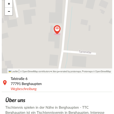
+
−
|
Leaflet
© OpenStreetMap contributors ♥,
tiles generated by protomaps
,
Protomaps
©
OpenStreetMap
Talstraße
6
77791
Berghaupten
Wegbeschreibung
Über uns
Tischtennis spielen in der Nähe in Berghaupten - TTC
Berghaupten ist ein Tischtennisverein in Berghaupten. Interesse