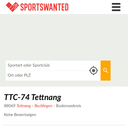
Was
Aktuellen 
Wo
TTC-74 Tettnang
88069
Tettnang
-
Bechlingen
- Bodenseekreis
Keine Bewertungen