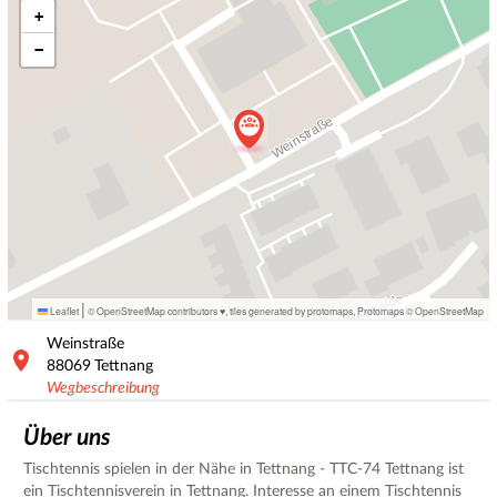
+
−
|
Leaflet
© OpenStreetMap contributors ♥,
tiles generated by protomaps
,
Protomaps
©
OpenStreetMap
Weinstraße
88069
Tettnang
Wegbeschreibung
Über uns
Tischtennis spielen in der Nähe in Tettnang - TTC-74 Tettnang ist
ein Tischtennisverein in Tettnang. Interesse an einem Tischtennis