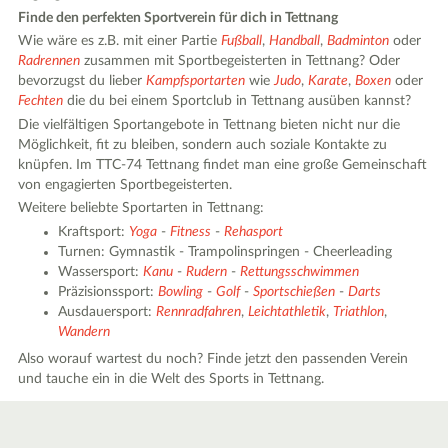
Finde den perfekten Sportverein für dich in Tettnang
Wie wäre es z.B. mit einer Partie
Fußball
,
Handball
,
Badminton
oder
Radrennen
zusammen mit Sportbegeisterten in Tettnang? Oder
bevorzugst du lieber
Kampfsportarten
wie
Judo
,
Karate
,
Boxen
oder
Fechten
die du bei einem Sportclub in Tettnang ausüben kannst?
Die vielfältigen Sportangebote in Tettnang bieten nicht nur die
Möglichkeit, fit zu bleiben, sondern auch soziale Kontakte zu
knüpfen. Im TTC-74 Tettnang findet man eine große Gemeinschaft
von engagierten Sportbegeisterten.
Weitere beliebte Sportarten in Tettnang:
Kraftsport:
Yoga
-
Fitness
-
Rehasport
Turnen: Gymnastik - Trampolinspringen - Cheerleading
Wassersport:
Kanu
-
Rudern
-
Rettungsschwimmen
Präzisionssport:
Bowling
-
Golf
-
Sportschießen
-
Darts
Ausdauersport:
Rennradfahren
,
Leichtathletik
,
Triathlon
,
Wandern
Also worauf wartest du noch? Finde jetzt den passenden Verein
und tauche ein in die Welt des Sports in Tettnang.