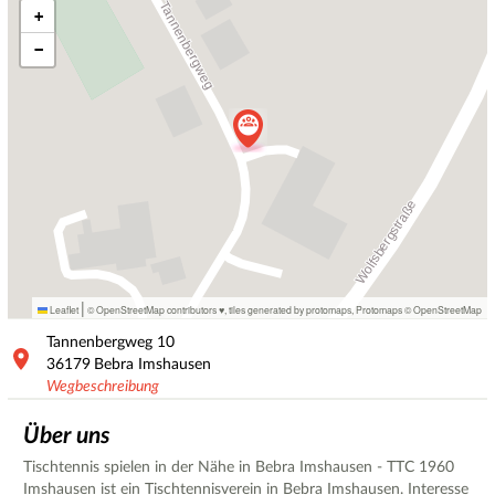
+
−
|
Leaflet
© OpenStreetMap contributors ♥,
tiles generated by protomaps
,
Protomaps
©
OpenStreetMap
Tannenbergweg
10
36179
Bebra Imshausen
Wegbeschreibung
Über uns
Tischtennis spielen in der Nähe in Bebra Imshausen - TTC 1960
Imshausen ist ein Tischtennisverein in Bebra Imshausen. Interesse