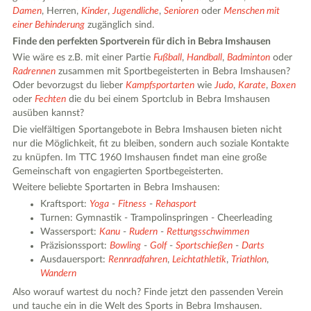
Damen
, Herren,
Kinder
,
Jugendliche
,
Senioren
oder
Menschen mit
einer Behinderung
zugänglich sind.
Finde den perfekten Sportverein für dich in Bebra Imshausen
Wie wäre es z.B. mit einer Partie
Fußball
,
Handball
,
Badminton
oder
Radrennen
zusammen mit Sportbegeisterten in Bebra Imshausen?
Oder bevorzugst du lieber
Kampfsportarten
wie
Judo
,
Karate
,
Boxen
oder
Fechten
die du bei einem Sportclub in Bebra Imshausen
ausüben kannst?
Die vielfältigen Sportangebote in Bebra Imshausen bieten nicht
nur die Möglichkeit, fit zu bleiben, sondern auch soziale Kontakte
zu knüpfen. Im TTC 1960 Imshausen findet man eine große
Gemeinschaft von engagierten Sportbegeisterten.
Weitere beliebte Sportarten in Bebra Imshausen:
Kraftsport:
Yoga
-
Fitness
-
Rehasport
Turnen: Gymnastik - Trampolinspringen - Cheerleading
Wassersport:
Kanu
-
Rudern
-
Rettungsschwimmen
Präzisionssport:
Bowling
-
Golf
-
Sportschießen
-
Darts
Ausdauersport:
Rennradfahren
,
Leichtathletik
,
Triathlon
,
Wandern
Also worauf wartest du noch? Finde jetzt den passenden Verein
und tauche ein in die Welt des Sports in Bebra Imshausen.