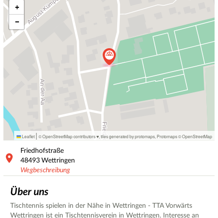
+
−
|
Leaflet
© OpenStreetMap contributors ♥,
tiles generated by protomaps
,
Protomaps
©
OpenStreetMap
Friedhofstraße
48493
Wettringen
Wegbeschreibung
Über uns
Tischtennis spielen in der Nähe in Wettringen - TTA Vorwärts
Wettringen ist ein Tischtennisverein in Wettringen. Interesse an