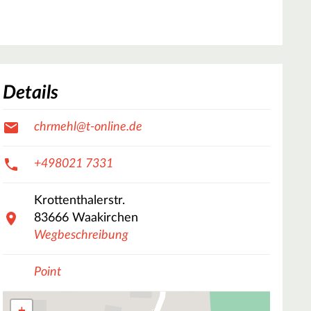
Details
chrmehl@t-online.de
+498021 7331
Krottenthalerstr.
83666
Waakirchen
Wegbeschreibung
Point
+