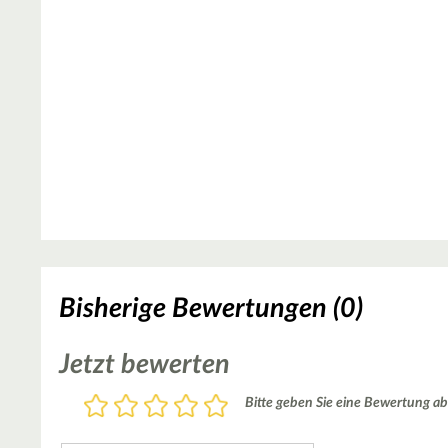
Bisherige Bewertungen (0)
Jetzt bewerten
Bewertung
Bitte geben Sie eine Bewertung ab
1
2
3
4
5
Stern
Sterne
Sterne
Sterne
Sterne