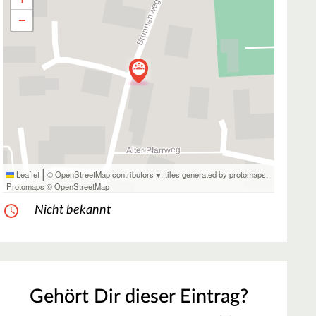
−
|
Leaflet
© OpenStreetMap contributors ♥,
tiles generated by protomaps
,
Protomaps
©
OpenStreetMap
Nicht bekannt
Gehört Dir dieser Eintrag?