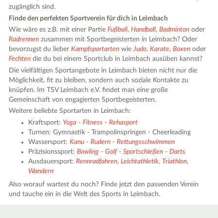
zugänglich sind.
Finde den perfekten Sportverein für dich in Leimbach
Wie wäre es z.B. mit einer Partie
Fußball
,
Handball
,
Badminton
oder
Radrennen
zusammen mit Sportbegeisterten in Leimbach? Oder
bevorzugst du lieber
Kampfsportarten
wie
Judo
,
Karate
,
Boxen
oder
Fechten
die du bei einem Sportclub in Leimbach ausüben kannst?
Die vielfältigen Sportangebote in Leimbach bieten nicht nur die
Möglichkeit, fit zu bleiben, sondern auch soziale Kontakte zu
knüpfen. Im TSV Leimbach e.V. findet man eine große
Gemeinschaft von engagierten Sportbegeisterten.
Weitere beliebte Sportarten in Leimbach:
Kraftsport:
Yoga
-
Fitness
-
Rehasport
Turnen: Gymnastik - Trampolinspringen - Cheerleading
Wassersport:
Kanu
-
Rudern
-
Rettungsschwimmen
Präzisionssport:
Bowling
-
Golf
-
Sportschießen
-
Darts
Ausdauersport:
Rennradfahren
,
Leichtathletik
,
Triathlon
,
Wandern
Also worauf wartest du noch? Finde jetzt den passenden Verein
und tauche ein in die Welt des Sports in Leimbach.