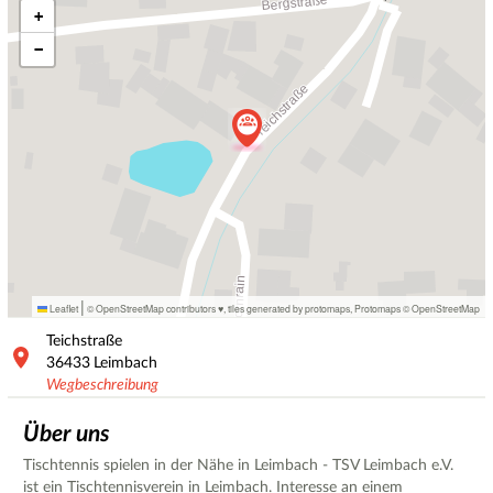
+
−
|
Leaflet
© OpenStreetMap contributors ♥,
tiles generated by protomaps
,
Protomaps
©
OpenStreetMap
Teichstraße
36433
Leimbach
Wegbeschreibung
Über uns
Tischtennis spielen in der Nähe in Leimbach - TSV Leimbach e.V.
ist ein Tischtennisverein in Leimbach. Interesse an einem