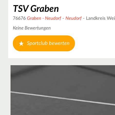
TSV Graben
76676
Graben - Neudorf
-
Neudorf
- Landkreis We
Keine Bewertungen
Sportclub bewerten