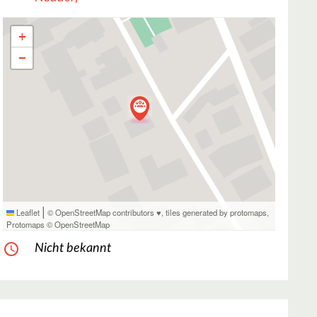
+
−
|
Leaflet
© OpenStreetMap contributors ♥,
tiles generated by protomaps
,
Protomaps
©
OpenStreetMap
Nicht bekannt