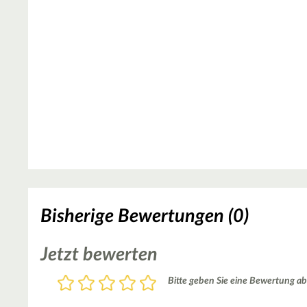
Bisherige Bewertungen (0)
Jetzt bewerten
Bewertung
Bitte geben Sie eine Bewertung ab
1
2
3
4
5
Stern
Sterne
Sterne
Sterne
Sterne