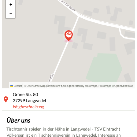
+
−
|
Leaflet
© OpenStreetMap contributors ♥,
tiles generated by protomaps
,
Protomaps
©
OpenStreetMap
Grüne Str.
80
27299
Langwedel
Wegbeschreibung
Über uns
Tischtennis spielen in der Nähe in Langwedel - TSV Eintracht
Völkersen ist ein Tischtennisverein in Langwedel. Interesse an