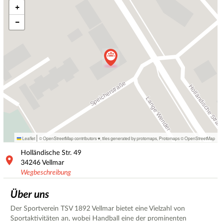
+
−
|
Leaflet
© OpenStreetMap contributors ♥,
tiles generated by protomaps
,
Protomaps
©
OpenStreetMap
Holländische Str.
49
34246
Vellmar
Wegbeschreibung
Über uns
Der Sportverein TSV 1892 Vellmar bietet eine Vielzahl von
Sportaktivitäten an, wobei Handball eine der prominenten