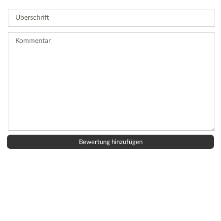
Sie
Überschrift
eine
Bewertung
ab.
Kommentar