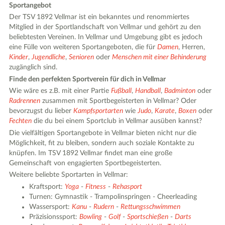
Sportangebot
Der TSV 1892 Vellmar ist ein bekanntes und renommiertes
Mitglied in der Sportlandschaft von Vellmar und gehört zu den
beliebtesten Vereinen. In Vellmar und Umgebung gibt es jedoch
eine Fülle von weiteren Sportangeboten, die für
Damen
, Herren,
Kinder
,
Jugendliche
,
Senioren
oder
Menschen mit einer Behinderung
zugänglich sind.
Finde den perfekten Sportverein für dich in Vellmar
Wie wäre es z.B. mit einer Partie
Fußball
,
Handball
,
Badminton
oder
Radrennen
zusammen mit Sportbegeisterten in Vellmar? Oder
bevorzugst du lieber
Kampfsportarten
wie
Judo
,
Karate
,
Boxen
oder
Fechten
die du bei einem Sportclub in Vellmar ausüben kannst?
Die vielfältigen Sportangebote in Vellmar bieten nicht nur die
Möglichkeit, fit zu bleiben, sondern auch soziale Kontakte zu
knüpfen. Im TSV 1892 Vellmar findet man eine große
Gemeinschaft von engagierten Sportbegeisterten.
Weitere beliebte Sportarten in Vellmar:
Kraftsport:
Yoga
-
Fitness
-
Rehasport
Turnen: Gymnastik - Trampolinspringen - Cheerleading
Wassersport:
Kanu
-
Rudern
-
Rettungsschwimmen
Präzisionssport:
Bowling
-
Golf
-
Sportschießen
-
Darts