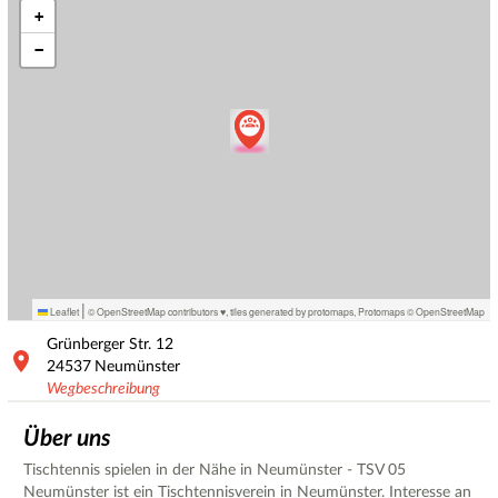
+
−
|
Leaflet
© OpenStreetMap contributors ♥,
tiles generated by protomaps
,
Protomaps
©
OpenStreetMap
Grünberger Str.
12
24537
Neumünster
Wegbeschreibung
Über uns
Tischtennis spielen in der Nähe in Neumünster - TSV 05
Neumünster ist ein Tischtennisverein in Neumünster. Interesse an