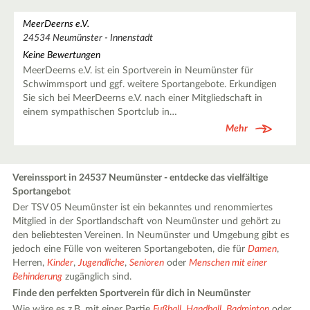
MeerDeerns e.V.
24534 Neumünster - Innenstadt
Keine Bewertungen
MeerDeerns e.V. ist ein Sportverein in Neumünster für
Schwimmsport und ggf. weitere Sportangebote. Erkundigen
Sie sich bei MeerDeerns e.V. nach einer Mitgliedschaft in
einem sympathischen Sportclub in…
Mehr
Vereinssport in 24537 Neumünster - entdecke das vielfältige
Sportangebot
Der TSV 05 Neumünster ist ein bekanntes und renommiertes
Mitglied in der Sportlandschaft von Neumünster und gehört zu
den beliebtesten Vereinen. In Neumünster und Umgebung gibt es
jedoch eine Fülle von weiteren Sportangeboten, die für
Damen
,
Herren,
Kinder
,
Jugendliche
,
Senioren
oder
Menschen mit einer
Behinderung
zugänglich sind.
Finde den perfekten Sportverein für dich in Neumünster
Wie wäre es z.B. mit einer Partie
Fußball
,
Handball
,
Badminton
oder