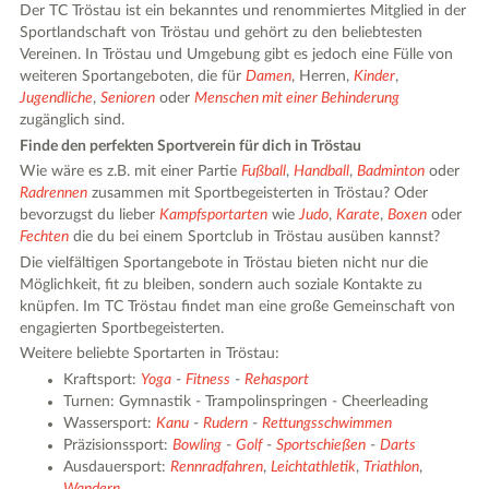
Der TC Tröstau ist ein bekanntes und renommiertes Mitglied in der
Sportlandschaft von Tröstau und gehört zu den beliebtesten
Vereinen. In Tröstau und Umgebung gibt es jedoch eine Fülle von
weiteren Sportangeboten, die für
Damen
, Herren,
Kinder
,
Jugendliche
,
Senioren
oder
Menschen mit einer Behinderung
zugänglich sind.
Finde den perfekten Sportverein für dich in Tröstau
Wie wäre es z.B. mit einer Partie
Fußball
,
Handball
,
Badminton
oder
Radrennen
zusammen mit Sportbegeisterten in Tröstau? Oder
bevorzugst du lieber
Kampfsportarten
wie
Judo
,
Karate
,
Boxen
oder
Fechten
die du bei einem Sportclub in Tröstau ausüben kannst?
Die vielfältigen Sportangebote in Tröstau bieten nicht nur die
Möglichkeit, fit zu bleiben, sondern auch soziale Kontakte zu
knüpfen. Im TC Tröstau findet man eine große Gemeinschaft von
engagierten Sportbegeisterten.
Weitere beliebte Sportarten in Tröstau:
Kraftsport:
Yoga
-
Fitness
-
Rehasport
Turnen: Gymnastik - Trampolinspringen - Cheerleading
Wassersport:
Kanu
-
Rudern
-
Rettungsschwimmen
Präzisionssport:
Bowling
-
Golf
-
Sportschießen
-
Darts
Ausdauersport:
Rennradfahren
,
Leichtathletik
,
Triathlon
,
Wandern