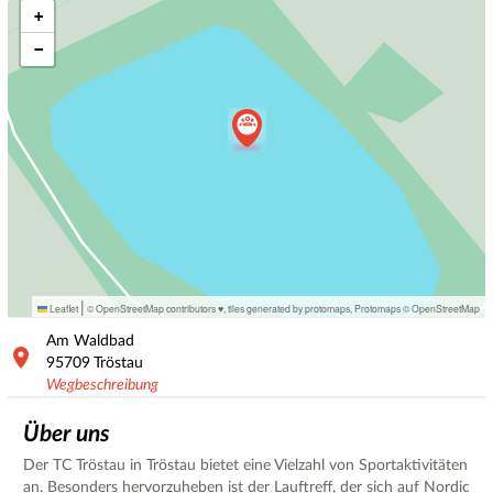
+
−
|
Leaflet
© OpenStreetMap contributors ♥,
tiles generated by protomaps
,
Protomaps
©
OpenStreetMap
Am Waldbad
95709
Tröstau
Wegbeschreibung
Über uns
Der TC Tröstau in Tröstau bietet eine Vielzahl von Sportaktivitäten
an. Besonders hervorzuheben ist der Lauftreff, der sich auf Nordic