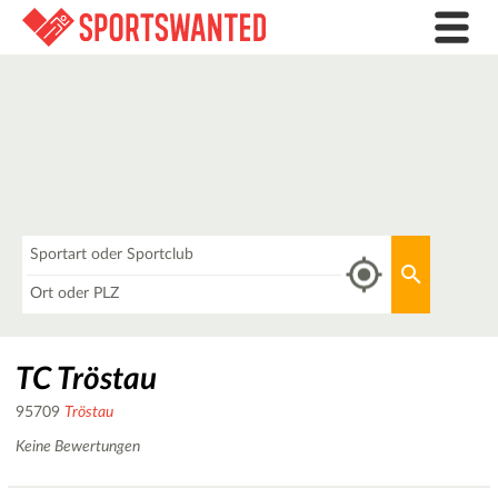
Was
Aktuellen 
Wo
TC Tröstau
95709
Tröstau
Keine Bewertungen