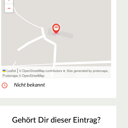
−
|
Leaflet
© OpenStreetMap contributors ♥,
tiles generated by protomaps
,
Protomaps
©
OpenStreetMap
Nicht bekannt
Gehört Dir dieser Eintrag?