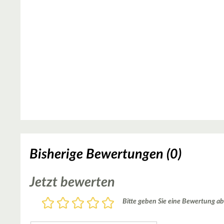
Bisherige Bewertungen (0)
Jetzt bewerten
Bewertung
Bitte geben Sie eine Bewertung ab
1
2
3
4
5
Stern
Sterne
Sterne
Sterne
Sterne