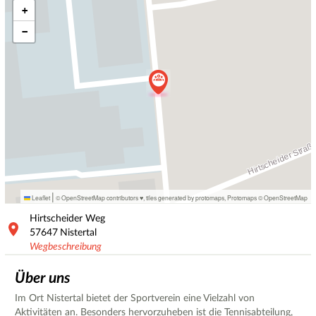
+
−
|
Leaflet
© OpenStreetMap contributors ♥,
tiles generated by protomaps
,
Protomaps
©
OpenStreetMap
Hirtscheider Weg
57647
Nistertal
Wegbeschreibung
Über uns
Im Ort Nistertal bietet der Sportverein eine Vielzahl von
Aktivitäten an. Besonders hervorzuheben ist die Tennisabteilung,