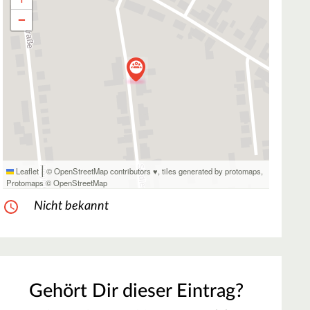
−
|
Leaflet
© OpenStreetMap contributors ♥,
tiles generated by protomaps
,
Protomaps
©
OpenStreetMap
Nicht bekannt
Gehört Dir dieser Eintrag?