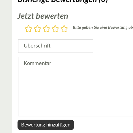
Jetzt bewerten
Bewertung
Bitte geben Sie eine Bewertung ab
1
2
3
4
5
Stern
Sterne
Sterne
Sterne
Sterne
Überschrift
Kommentar