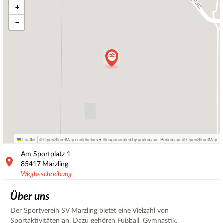
+
−
|
Leaflet
© OpenStreetMap contributors ♥,
tiles generated by protomaps
,
Protomaps
©
OpenStreetMap
Am Sportplatz
1
85417
Marzling
Wegbeschreibung
Über uns
Der Sportverein SV Marzling bietet eine Vielzahl von
Sportaktivitäten an. Dazu gehören Fußball, Gymnastik,