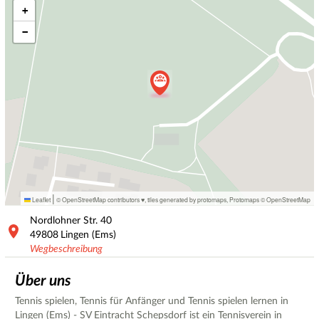
+
−
|
Leaflet
© OpenStreetMap contributors ♥,
tiles generated by protomaps
,
Protomaps
©
OpenStreetMap
Nordlohner Str.
40
49808
Lingen (Ems)
Wegbeschreibung
Über uns
Tennis spielen, Tennis für Anfänger und Tennis spielen lernen in
Lingen (Ems) - SV Eintracht Schepsdorf ist ein Tennisverein in