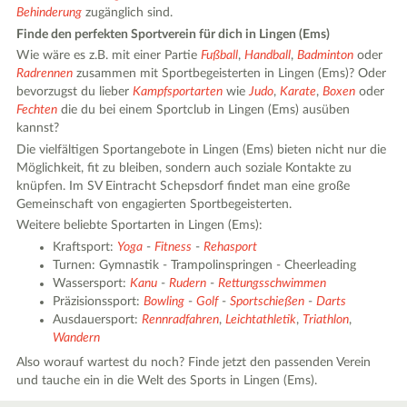
Behinderung
zugänglich sind.
Finde den perfekten Sportverein für dich in Lingen (Ems)
Wie wäre es z.B. mit einer Partie
Fußball
,
Handball
,
Badminton
oder
Radrennen
zusammen mit Sportbegeisterten in Lingen (Ems)? Oder
bevorzugst du lieber
Kampfsportarten
wie
Judo
,
Karate
,
Boxen
oder
Fechten
die du bei einem Sportclub in Lingen (Ems) ausüben
kannst?
Die vielfältigen Sportangebote in Lingen (Ems) bieten nicht nur die
Möglichkeit, fit zu bleiben, sondern auch soziale Kontakte zu
knüpfen. Im SV Eintracht Schepsdorf findet man eine große
Gemeinschaft von engagierten Sportbegeisterten.
Weitere beliebte Sportarten in Lingen (Ems):
Kraftsport:
Yoga
-
Fitness
-
Rehasport
Turnen: Gymnastik - Trampolinspringen - Cheerleading
Wassersport:
Kanu
-
Rudern
-
Rettungsschwimmen
Präzisionssport:
Bowling
-
Golf
-
Sportschießen
-
Darts
Ausdauersport:
Rennradfahren
,
Leichtathletik
,
Triathlon
,
Wandern
Also worauf wartest du noch? Finde jetzt den passenden Verein
und tauche ein in die Welt des Sports in Lingen (Ems).