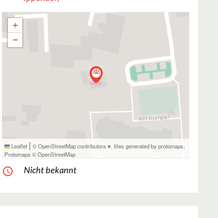
+
−
|
Leaflet
© OpenStreetMap contributors ♥,
tiles generated by protomaps
,
Protomaps
©
OpenStreetMap
Nicht bekannt