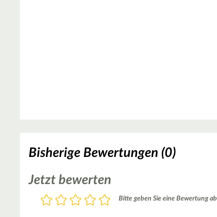
Bisherige Bewertungen (0)
Jetzt bewerten
Bewertung
Bitte geben Sie eine Bewertung ab
1
2
3
4
5
Stern
Sterne
Sterne
Sterne
Sterne