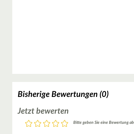
Bisherige Bewertungen (0)
Jetzt bewerten
Bewertung
Bitte geben Sie eine Bewertung ab
1
2
3
4
5
Stern
Sterne
Sterne
Sterne
Sterne