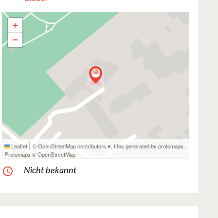
+
−
|
Leaflet
© OpenStreetMap contributors ♥,
tiles generated by protomaps
,
Protomaps
©
OpenStreetMap
Nicht bekannt