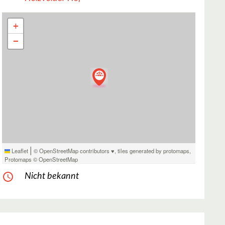
+
−
|
Leaflet
© OpenStreetMap contributors ♥,
tiles generated by protomaps
,
Protomaps
©
OpenStreetMap
Nicht bekannt