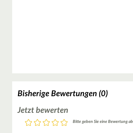
Bisherige Bewertungen (0)
Jetzt bewerten
Bewertung
Bitte geben Sie eine Bewertung ab
1
2
3
4
5
Stern
Sterne
Sterne
Sterne
Sterne