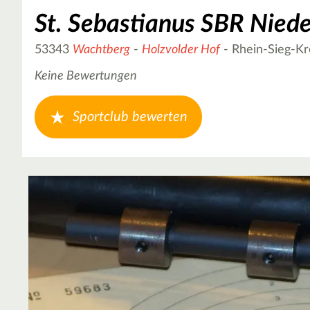
St. Sebastianus SBR Nied
53343
Wachtberg
-
Holzvolder Hof
- Rhein-Sieg-Kr
Keine Bewertungen
Sportclub bewerten