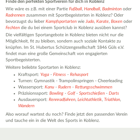
Finde den perfekten Sportverein für dich in Koblenz
Wie wäre es z.B. mit einer Partie
Fußball
,
Handball
,
Badminton
oder
Radrennen
zusammen mit Sportbegeisterten in Koblenz? Oder
bevorzugst du lieber
Kampfsportarten
wie
Judo
,
Karate
,
Boxen
oder
Fechten
die du bei einem Sportclub in Koblenz ausüben kannst?
Die vielfältigen Sportangebote in Koblenz bieten nicht nur die
Möglichkeit, fit zu bleiben, sondern auch soziale Kontakte zu
knüpfen. Im St. Hubertus Schützengesellschaft 1846 Güls e.V.
findet man eine große Gemeinschaft von engagierten
Sportbegeisterten.
Weitere beliebte Sportarten in Koblenz:
Kraftsport:
Yoga
-
Fitness
-
Rehasport
Turnen: Gymnastik - Trampolinspringen - Cheerleading
Wassersport:
Kanu
-
Rudern
-
Rettungsschwimmen
Präzisionssport:
Bowling
-
Golf
-
Sportschießen
-
Darts
Ausdauersport:
Rennradfahren
,
Leichtathletik
,
Triathlon
,
Wandern
Also worauf wartest du noch? Finde jetzt den passenden Verein
und tauche ein in die Welt des Sports in Koblenz.