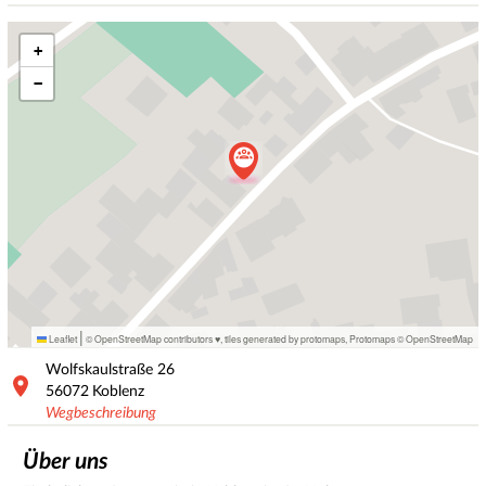
+
−
|
Leaflet
© OpenStreetMap contributors ♥,
tiles generated by protomaps
,
Protomaps
©
OpenStreetMap
Wolfskaulstraße
26
56072
Koblenz
Wegbeschreibung
Über uns