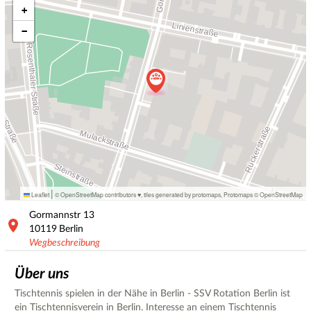
+
−
|
Leaflet
© OpenStreetMap contributors ♥,
tiles generated by protomaps
,
Protomaps
©
OpenStreetMap
Gormannstr
13
10119
Berlin
Wegbeschreibung
Über uns
Tischtennis spielen in der Nähe in Berlin - SSV Rotation Berlin ist
ein Tischtennisverein in Berlin. Interesse an einem Tischtennis