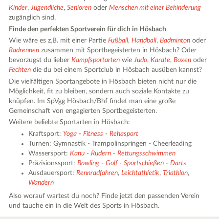
Kinder
,
Jugendliche
,
Senioren
oder
Menschen mit einer Behinderung
zugänglich sind.
Finde den perfekten Sportverein für dich in Hösbach
Wie wäre es z.B. mit einer Partie
Fußball
,
Handball
,
Badminton
oder
Radrennen
zusammen mit Sportbegeisterten in Hösbach? Oder
bevorzugst du lieber
Kampfsportarten
wie
Judo
,
Karate
,
Boxen
oder
Fechten
die du bei einem Sportclub in Hösbach ausüben kannst?
Die vielfältigen Sportangebote in Hösbach bieten nicht nur die
Möglichkeit, fit zu bleiben, sondern auch soziale Kontakte zu
knüpfen. Im SpVgg Hösbach/Bhf findet man eine große
Gemeinschaft von engagierten Sportbegeisterten.
Weitere beliebte Sportarten in Hösbach:
Kraftsport:
Yoga
-
Fitness
-
Rehasport
Turnen: Gymnastik - Trampolinspringen - Cheerleading
Wassersport:
Kanu
-
Rudern
-
Rettungsschwimmen
Präzisionssport:
Bowling
-
Golf
-
Sportschießen
-
Darts
Ausdauersport:
Rennradfahren
,
Leichtathletik
,
Triathlon
,
Wandern
Also worauf wartest du noch? Finde jetzt den passenden Verein
und tauche ein in die Welt des Sports in Hösbach.