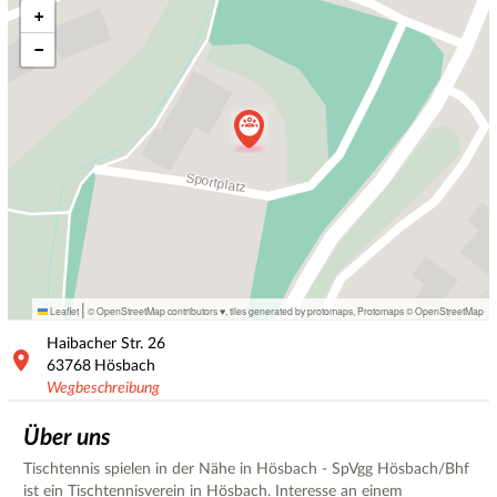
+
−
|
Leaflet
© OpenStreetMap contributors ♥,
tiles generated by protomaps
,
Protomaps
©
OpenStreetMap
Haibacher Str.
26
63768
Hösbach
Wegbeschreibung
Über uns
Tischtennis spielen in der Nähe in Hösbach - SpVgg Hösbach/Bhf
ist ein Tischtennisverein in Hösbach. Interesse an einem