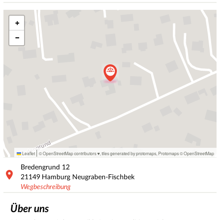
+
−
|
Leaflet
© OpenStreetMap contributors ♥,
tiles generated by protomaps
,
Protomaps
©
OpenStreetMap
Bredengrund
12
21149
Hamburg Neugraben-Fischbek
Wegbeschreibung
Über uns