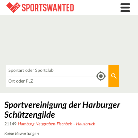
Was
Aktuellen 
Wo
Sportvereinigung der Harburger
Schützengilde
21149
Hamburg Neugraben-Fischbek
-
Hausbruch
Keine Bewertungen