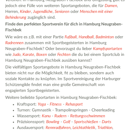
jedoch eine Fülle von weiteren Sportangeboten, die für
Damen
,
Herren,
Kinder
,
Jugendliche
,
Senioren
oder
Menschen mit einer
Behinderung
zugänglich sind.
Finde den perfekten Sportverein für dich in Hamburg Neugraben-
Fischbek
Wie wäre es z.B. mit einer Partie
Fußball
,
Handball
,
Badminton
oder
Radrennen
zusammen mit Sportbegeisterten in Hamburg
Neugraben-Fischbek? Oder bevorzugst du lieber
Kampfsportarten
wie
Judo
,
Karate
,
Boxen
oder
Fechten
die du bei einem Sportclub in
Hamburg Neugraben-Fischbek ausüben kannst?
Die vielfältigen Sportangebote in Hamburg Neugraben-Fischbek
bieten nicht nur die Möglichkeit, fit zu bleiben, sondern auch
soziale Kontakte zu knüpfen. Im Sportvereinigung der Harburger
Schützengilde findet man eine große Gemeinschaft von
engagierten Sportbegeisterten.
Weitere beliebte Sportarten in Hamburg Neugraben-Fischbek:
Kraftsport:
Yoga
-
Fitness
-
Rehasport
Turnen: Gymnastik - Trampolinspringen - Cheerleading
Wassersport:
Kanu
-
Rudern
-
Rettungsschwimmen
Präzisionssport:
Bowling
-
Golf
-
Sportschießen
-
Darts
Ausdauersport:
Rennradfahren
,
Leichtathletik
,
Triathlon
,