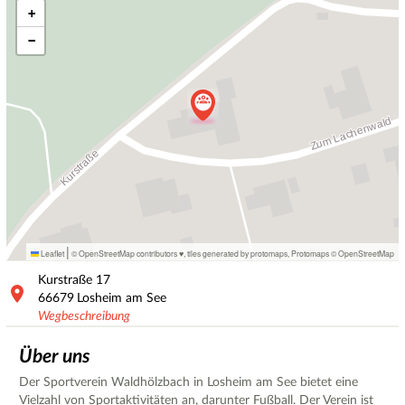
+
−
|
Leaflet
© OpenStreetMap contributors ♥,
tiles generated by protomaps
,
Protomaps
©
OpenStreetMap
Kurstraße
17
66679
Losheim am See
Wegbeschreibung
Über uns
Der Sportverein Waldhölzbach in Losheim am See bietet eine
Vielzahl von Sportaktivitäten an, darunter Fußball. Der Verein ist